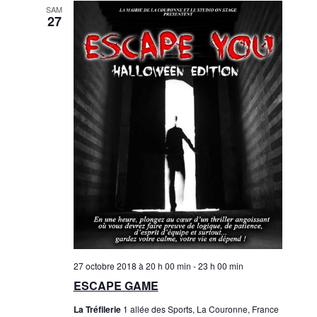
i
SAM
i
27
g
g
a
a
t
i
t
o
i
n
o
d
n
e
p
v
u
a
e
r
s
27 octobre 2018 à 20 h 00 min
-
23 h 00 min
c
É
ESCAPE GAME
o
v
La Tréfilerie
1 allée des Sports, La Couronne, France