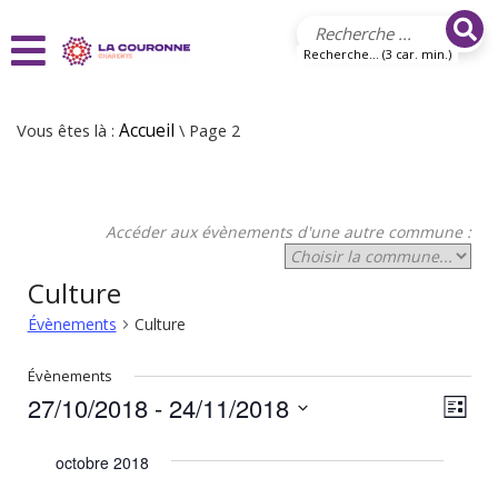
Aller au contenu principal
Recherche... (3 car. min.)
Vous êtes là :
Accueil
\ Page 2
Accéder aux évènements d'une autre commune :
Culture
Évènements
Culture
Évènements
27/10/2018
 - 
24/11/2018
N
N
Liste
Sélectionnez
a
a
une
octobre 2018
v
date.
v