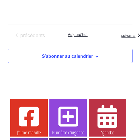
Évènements
précédents
Aujourd’hui
Évènemen
suivants
S’abonner au calendrier
J’aime ma ville
Numéros d’urgence
Agendas