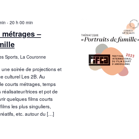
c
É
o
v
min
-
20 h 00 min
n
è
 métrages –
s
e
mille
u
l
des Sports, La Couronne
e
t
 une soirée de projections et
ce culturel Les 2B. Au
a
t
de courts métrages, temps
t
éalisateur/trices et pot de
rir quelques films courts
i
ilms les plus singuliers,
o
éatifs, etc. autour du […]
n
s