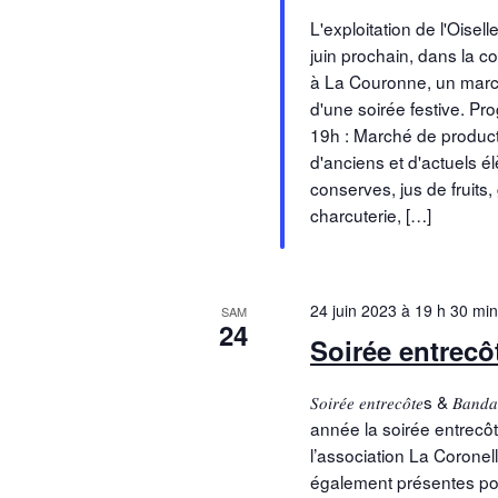
L'exploitation de l'Oisel
juin prochain, dans la co
à La Couronne, un marc
d'une soirée festive. Pr
19h : Marché de producte
d'anciens et d'actuels é
conserves, jus de fruits,
charcuterie, […]
24 juin 2023 à 19 h 30 min
SAM
24
Soirée entrecô
𝑆𝑜𝑖𝑟𝑒́𝑒 𝑒𝑛𝑡𝑟𝑒𝑐𝑜̂𝑡
année la soirée entrecô
l’association La Corone
également présentes pou