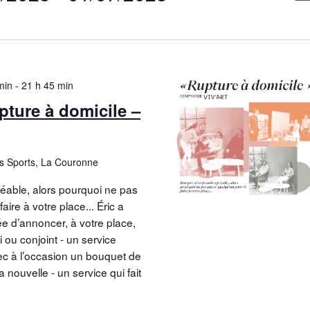
a
a
ez
v
v
i
i
g
min
-
21 h 45 min
g
a
ture à domicile –
a
t
i
t
o
i
es Sports, La Couronne
o
éable, alors pourquoi ne pas
aire à votre place... Éric a
n
e
 d’annoncer, à votre place,
p
v
 ou conjoint - un service
ec à l’occasion un bouquet de
a
 nouvelle - un service qui fait
e
r
s