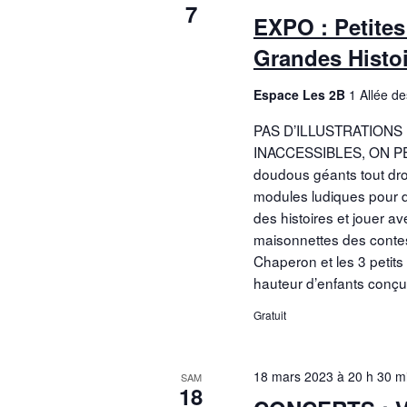
7
EXPO : Petites
Grandes Histo
Espace Les 2B
1 Allée d
PAS D’ILLUSTRATION
INACCESSIBLES, ON P
doudous géants tout dro
modules ludiques pour d
des histoires et jouer av
maisonnettes des conte
Chaperon et les 3 petits
hauteur d’enfants conçu
Gratuit
18 mars 2023 à 20 h 30 m
SAM
18