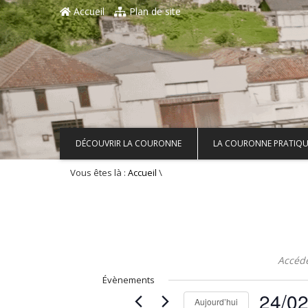
Aller au contenu principal
Accueil
Plan de site
DÉCOUVRIR LA COURONNE
LA COURONNE PRATIQU
Vous êtes là :
\
Accueil
Accéd
Évènements
24/0
Aujourd’hui