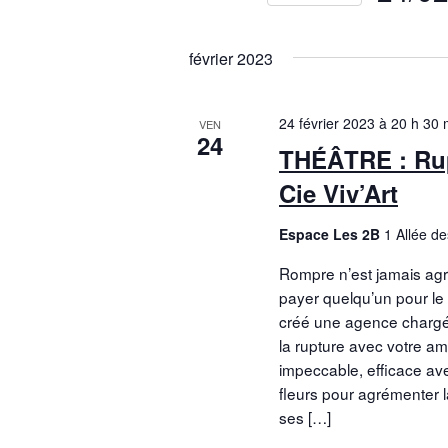
Sélectionn
une
février 2023
date.
24 février 2023 à 20 h 30 
VEN
24
THÉÂTRE : Rup
Cie Viv’Art
Espace Les 2B
1 Allée d
Rompre n’est jamais agr
payer quelqu’un pour le f
créé une agence chargée
la rupture avec votre ami
impeccable, efficace av
fleurs pour agrémenter la
ses […]