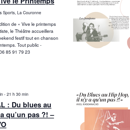
ve le Printemps
es Sports, La Couronne
dition de « Vive le printemps
tiste, le Théâtre accueillera
eekend festif tout en chanson
intemps. Tout public -
 - 06 85 91 79 23
in
-
21 h 30 min
 : Du blues au
 a qu’un pas ?! –
VO