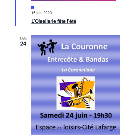
Mis
en
16 juin 2023
avant
L’Oisellerie fête l’été
SAM
24