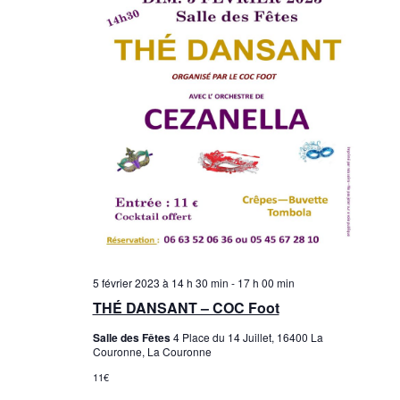
a
t
i
t
o
i
n
o
d
n
e
p
v
u
a
e
r
s
c
É
5 février 2023 à 14 h 30 min
-
17 h 00 min
o
THÉ DANSANT – COC Foot
v
n
è
Salle des Fêtes
4 Place du 14 Juillet, 16400 La
Couronne, La Couronne
n
s
11€
e