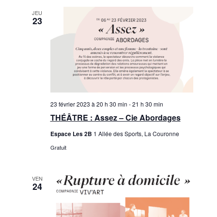
u
m
JEU
l
23
e
t
n
a
t
t
i
o
23 février 2023 à 20 h 30 min
-
21 h 30 min
THÉÂTRE : Assez – Cie Abordages
n
Espace Les 2B
1 Allée des Sports, La Couronne
s
Gratuit
VEN
24