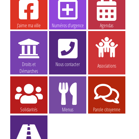
J’aime ma ville
Numéros d’urgence
Agendas
Droits et
Nous contacter
Associations
Démarches
Solidarités
Menus
Parole citoyenne