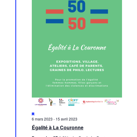
Mis
en
6 mars 2023
-
15 avril 2023
avant
Égalité à La Couronne