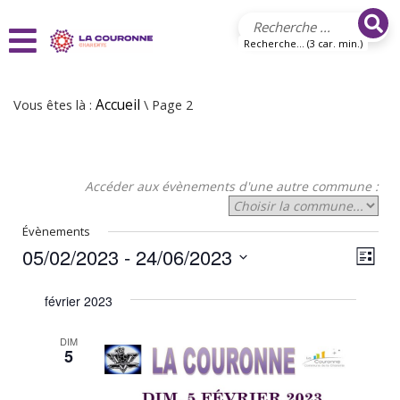
Aller au contenu principal
Recherche... (3 car. min.)
Vous êtes là :
Accueil
\ Page 2
Accéder aux évènements d'une autre commune :
Évènements
05/02/2023
 - 
24/06/2023
N
N
Liste
Sélectionnez
a
a
une
février 2023
v
date.
v
i
DIM
i
5
g
g
a