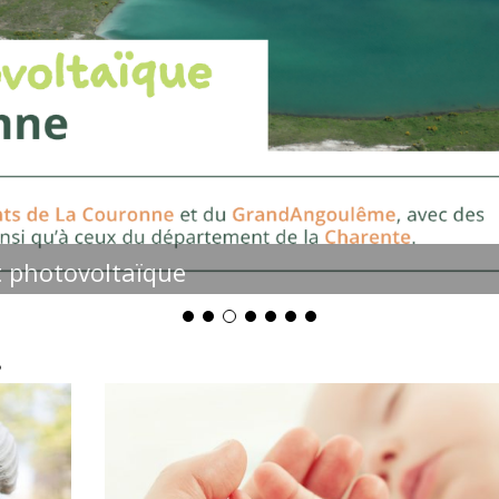
t photovoltaïque
!