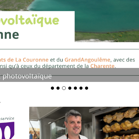
t photovoltaïque
!