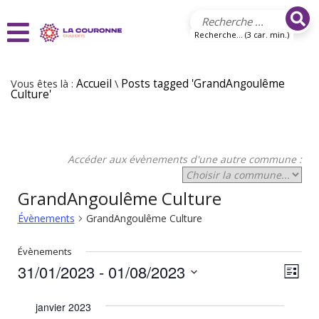
Aller au contenu principal
Recherche... (3 car. min.)
Vous êtes là :
Accueil
\
Posts tagged 'GrandAngoulême
Culture'
Accéder aux évènements d'une autre commune :
GrandAngoulême Culture
Évènements
GrandAngoulême Culture
Évènements
31/01/2023
 - 
01/08/2023
N
N
Liste
Sélectionnez
a
a
une
janvier 2023
v
date.