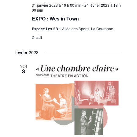
31 janvier 2023 à 10 h 00 min
-
24 février 2023 à 18 h
n
è
00 min
n
s
EXPO : Wes in Town
e
u
Espace Les 2B
1 Allée des Sports, La Couronne
m
Gratuit
l
e
t
n
février 2023
a
t
VEN
3
t
i
o
n
s