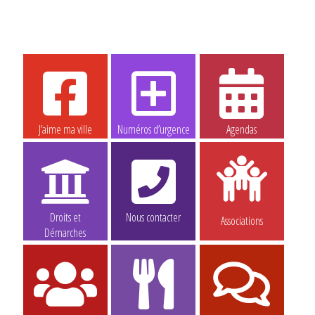
J’aime ma ville
Numéros d’urgence
Agendas
Droits et
Nous contacter
Associations
Démarches