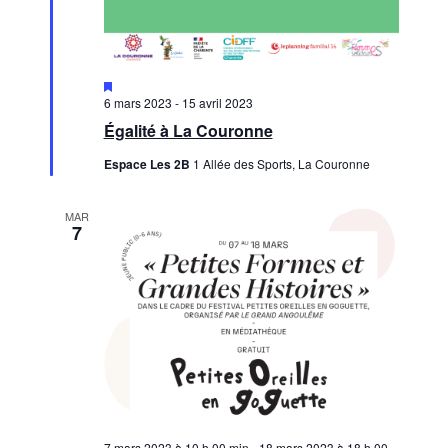
Mis
en
6 mars 2023
-
15 avril 2023
avant
Égalité à La Couronne
Espace Les 2B
1 Allée des Sports, La Couronne
MAR
7
7 mars 2023 à 10 h 00 min
-
18 mars 2023 à 18 h 00