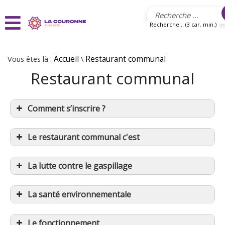
Aller au contenu principal
Recherche... (3 car. min.)
Vous êtes là :
Accueil
\
Restaurant communal
Restaurant communal
Comment s’inscrire ?
Le restaurant communal c'est
La lutte contre le gaspillage
Attestation quotient familial CAF ou dernier
avis d’imposition.
La santé environnementale
Attestation d’assurance extrascolaire.
Projet d’Accueil Individualisé (PAI), si
Le fonctionnement
concerné.