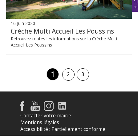
Éq
co
16 Juin 2020
Crèche Multi Accueil Les Poussins
Retrouvez toutes les informations sur la Crèche Multi
Accueil Les Poussins
1
2
3
Contacter votre mairie
Mentions légales
Accessibilité : Partiellement conforme