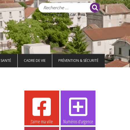
Recherche... (3 car. min.)
 SANTÉ
CADRE DE VIE
PRÉVENTION & SÉCURITÉ
J’aime ma ville
Numéros d’urgence