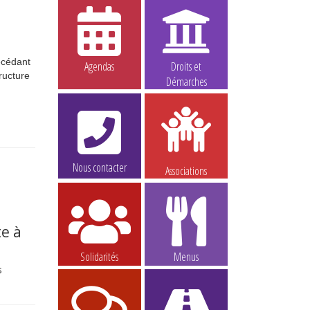
écédant
Agendas
Droits et
ructure
Démarches
Nous contacter
Associations
e à
Solidarités
Menus
s