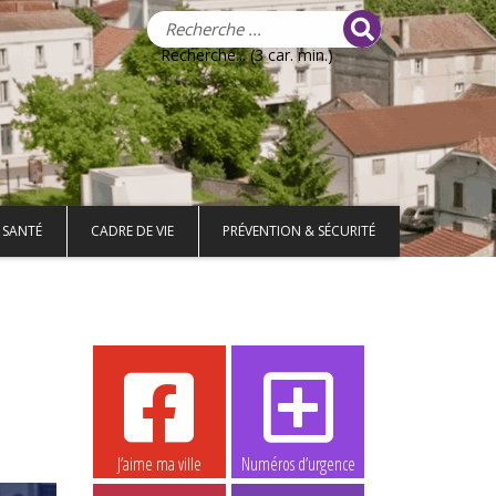
Recherche... (3 car. min.)
 SANTÉ
CADRE DE VIE
PRÉVENTION & SÉCURITÉ
J’aime ma ville
Numéros d’urgence