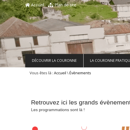
Aller au contenu principal
Accueil
Plan de site
DÉCOUVRIR LA COURONNE
LA COURONNE PRATIQU
Vous êtes là :
\
Accueil
Évènements
Retrouvez ici les grands évènemen
Les programmations sont là !