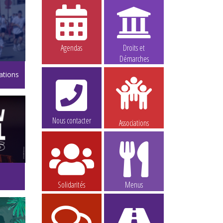
Agendas
Droits et
Démarches
ations
Nous contacter
Associations
Solidarités
Menus