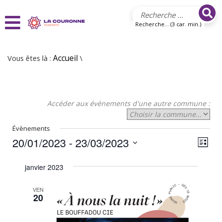
Aller au contenu principal
Recherche... (3 car. min.)
Vous êtes là :
Accueil
\
Accéder aux évènements d'une autre commune :
Évènements
20/01/2023
 - 
23/03/2023
N
N
Liste
Sélectionnez
a
a
une
janvier 2023
v
date.
v
i
VEN
i
20
g
g
a