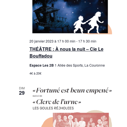
a
t
i
t
o
i
n
o
d
20 janvier 2023 à 17 h 00 min
-
17 h 30 min
n
e
THÉÂTRE : À nous la nuit – Cie Le
Bouffadou
p
v
u
Espace Les 2B
1 Allée des Sports, La Couronne
a
e
4€ à 20€
r
s
c
DIM
É
29
o
v
n
è
n
s
e