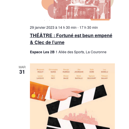
u
m
l
e
t
n
29 janvier 2023 à 14 h 30 min
-
17 h 30 min
a
t
THÉÂTRE : Fortuné est beun empené
t
& Clec de l’urne
i
Espace Les 2B
1 Allée des Sports, La Couronne
o
MAR
31
n
s