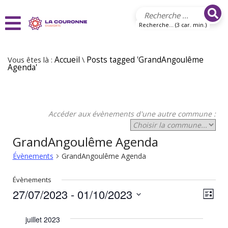
Aller au contenu principal
Recherche... (3 car. min.)
Vous êtes là :
Accueil
\
Posts tagged 'GrandAngoulême
Agenda'
Accéder aux évènements d'une autre commune :
GrandAngoulême Agenda
Évènements
GrandAngoulême Agenda
Évènements
27/07/2023
 - 
01/10/2023
N
N
Liste
Sélectionnez
a
a
une
juillet 2023
v
date.