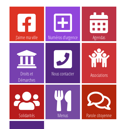
J’aime ma ville
Numéros d’urgence
Agendas
Droits et
Nous contacter
Associations
Démarches
Solidarités
Menus
Parole citoyenne