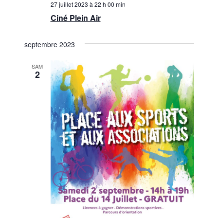
27 juillet 2023 à 22 h 00 min
n
è
Ciné Plein Air
n
s
e
septembre 2023
u
m
l
SAM
e
2
t
n
a
t
t
i
o
n
s