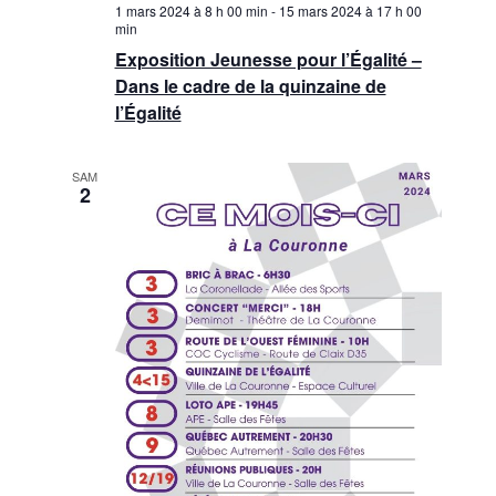
1 mars 2024 à 8 h 00 min
-
15 mars 2024 à 17 h 00
n
è
min
n
Exposition Jeunesse pour l’Égalité –
s
Dans le cadre de la quinzaine de
e
u
l’Égalité
m
l
e
SAM
t
n
2
a
t
t
i
o
n
s