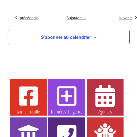
Évènements
Évènemen
précédents
Aujourd’hui
suivants
S’abonner au calendrier
J’aime ma ville
Numéros d’urgence
Agendas