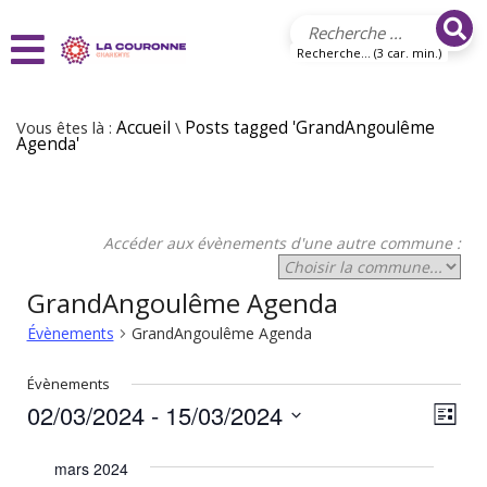
Aller au contenu principal
Recherche... (3 car. min.)
Vous êtes là :
Accueil
\
Posts tagged 'GrandAngoulême
Agenda'
Accéder aux évènements d'une autre commune :
GrandAngoulême Agenda
Évènements
GrandAngoulême Agenda
Évènements
02/03/2024
 - 
15/03/2024
N
N
Liste
Sélectionnez
a
a
une
mars 2024
v
date.