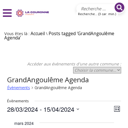
Aller au contenu principal
Recherche... (3 car. min.)
Vous êtes là :
Accueil
\
Posts tagged 'GrandAngoulême
Agenda'
Accéder aux évènements d'une autre commune :
GrandAngoulême Agenda
Évènements
GrandAngoulême Agenda
Évènements
28/03/2024
 - 
15/04/2024
N
N
Liste
Sélectionnez
a
a
une
mars 2024
v
date.