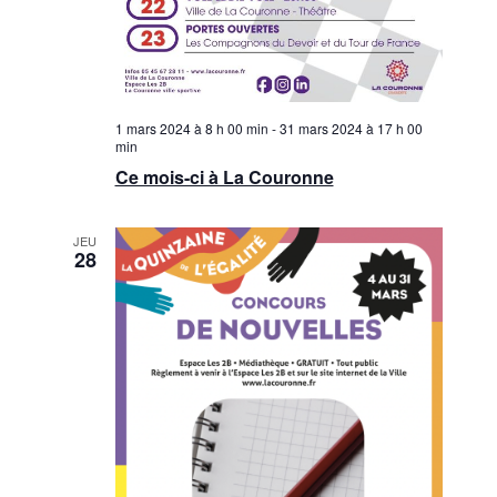
n
è
n
s
e
u
m
1 mars 2024 à 8 h 00 min
-
31 mars 2024 à 17 h 00
l
min
e
Ce mois-ci à La Couronne
t
n
a
t
JEU
28
t
i
o
n
s