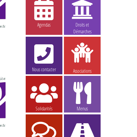
Agendas
Droits et
Démarches
Nous contacter
Associations
Solidarités
Menus