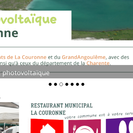
t photovoltaïque
!