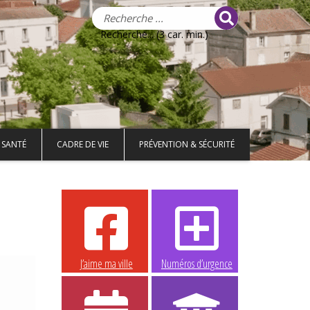
Recherche... (3 car. min.)
 SANTÉ
CADRE DE VIE
PRÉVENTION & SÉCURITÉ
J’aime ma ville
Numéros d’urgence