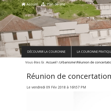
Aller au contenu principal
Accueil
Plan de site
DÉCOUVRIR LA COURONNE
LA COURONNE PRATIQU
Vous êtes là :
\
\
Accueil
Urbanisme
Réunion de concertati
Réunion de concertation
Le vendredi 09 Fév 2018 à 16h57 PM