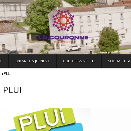
E
ENFANCE & JEUNESSE
CULTURE & SPORTS
SOLIDARITÉ &
on PLUI
 PLUI