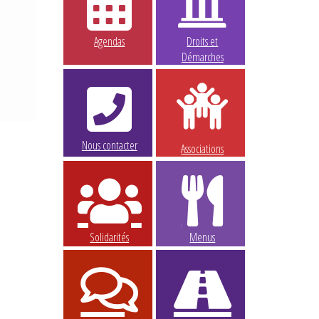
Agendas
Droits et
Démarches
Nous contacter
Associations
Solidarités
Menus