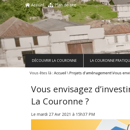
Aller au contenu principal
Accueil
Plan de site
DÉCOUVRIR LA COURONNE
LA COURONNE PRATIQU
Vous êtes là :
\
\
Accueil
Projets d'aménagement
Vous envi
Vous envisagez d’invest
La Couronne ?
Le mardi 27 Avr 2021 à 15h37 PM