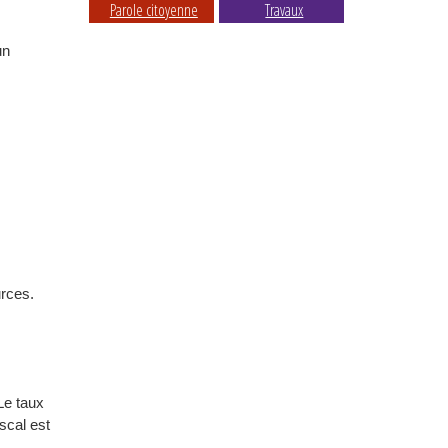
Parole citoyenne
Travaux
un
urces.
 Le taux
scal est