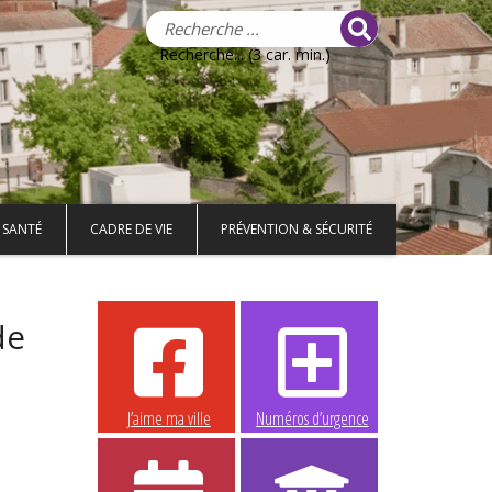
Recherche... (3 car. min.)
 SANTÉ
CADRE DE VIE
PRÉVENTION & SÉCURITÉ
de
J’aime ma ville
Numéros d’urgence