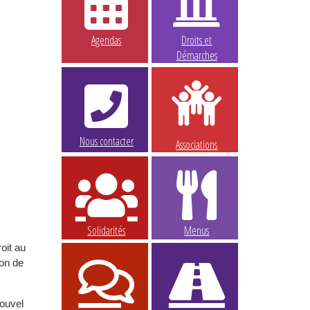
Agendas
Droits et
Démarches
Nous contacter
Associations
Solidarités
Menus
oit au
ion de
nouvel