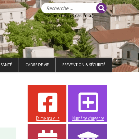
Recherche... (3 car. min.)
 SANTÉ
CADRE DE VIE
PRÉVENTION & SÉCURITÉ
J’aime ma ville
Numéros d’urgence