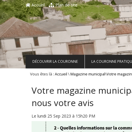
Aller au contenu principal
Accueil
Plan de site
DÉCOUVRIR LA COURONNE
LA COURONNE PRATIQU
Vous êtes là :
\
\
Accueil
Magazine municipal
Votre magazin
Votre magazine municipa
nous votre avis
Le lundi 25 Sep 2023 à 15h20 PM