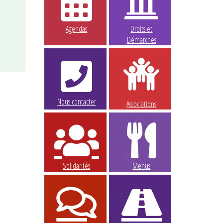
Agendas
Droits et
Démarches
Nous contacter
Associations
Solidarités
Menus