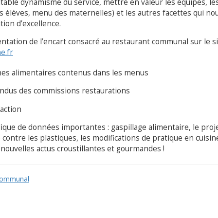
véritable dynamisme du service, mettre en valeur les équipes, le
élèves, menu des maternelles) et les autres facettes qui no
ion d’excellence.
entation de l’encart consacré au restaurant communal sur le s
e.fr
ènes alimentaires contenus dans les menus
endus des commissions restaurations
action
ique de données importantes : gaspillage alimentaire, le proj
e contre les plastiques, les modifications de pratique en cuisine
nouvelles actus croustillantes et gourmandes !
 communal