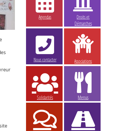
Agendas
Droits et
Démarches
e
des
Nous contacter
Associations
vreur
Solidarités
Menus
site