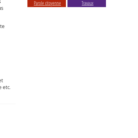
s
Parole citoyenne
Travaux
us
ite
et
 etc.