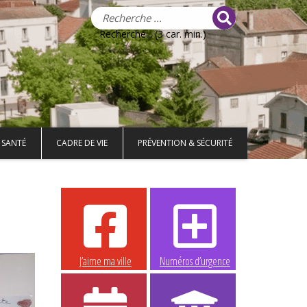
Recherche... (3 car. min.)
 SANTÉ
CADRE DE VIE
PRÉVENTION & SÉCURITÉ
J’aime ma ville
Numéros d’urgence