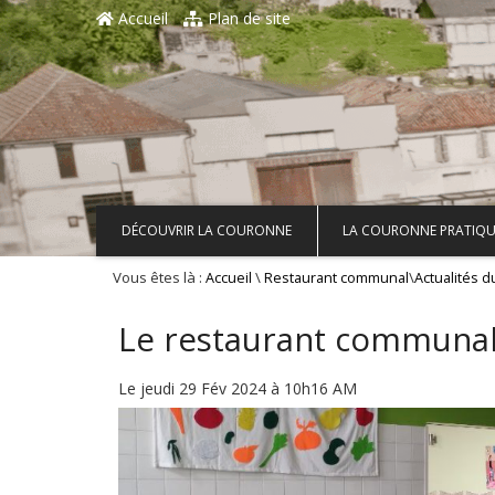
Aller au contenu principal
Accueil
Plan de site
DÉCOUVRIR LA COURONNE
LA COURONNE PRATIQU
Vous êtes là :
\
\
Accueil
Restaurant communal
Actualités 
Le restaurant communal f
Le jeudi 29 Fév 2024 à 10h16 AM