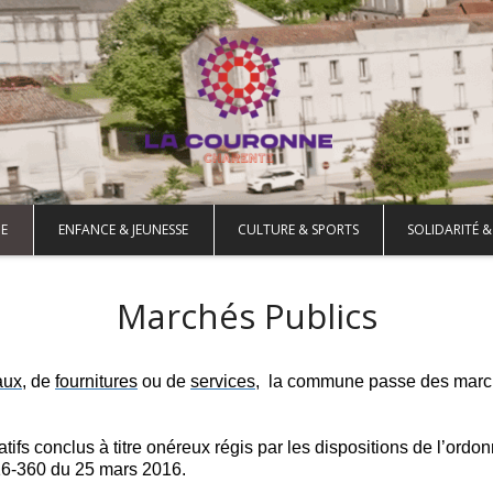
E
ENFANCE & JEUNESSE
CULTURE & SPORTS
SOLIDARITÉ &
Marchés Publics
aux
, de
fournitures
ou de
services
, la commune passe des mar
tifs conclus à titre onéreux régis par les dispositions de l’ord
016-360 du 25 mars 2016.