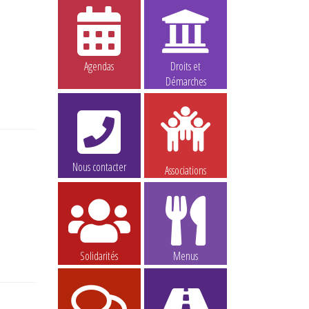
Agendas
Droits et
Démarches
Nous contacter
Associations
Solidarités
Menus