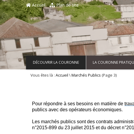
Aller au contenu principal
Accueil
Plan de site
DÉCOUVRIR LA COURONNE
LA COURONNE PRATIQU
Vous êtes là :
\
(Page 3)
Accueil
Marchés Publics
Pour répondre à ses besoins en matière de
trav
publics avec des opérateurs économiques.
Les marchés publics sont des contrats administra
n°2015-899 du 23 juillet 2015 et du décret n°2