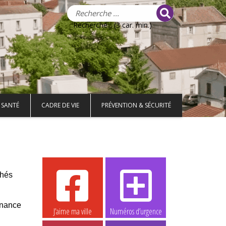
Recherche... (3 car. min.)
 SANTÉ
CADRE DE VIE
PRÉVENTION & SÉCURITÉ
chés
onnance
J’aime ma ville
Numéros d’urgence