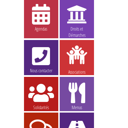
Agendas
Droits et
Démarches
Nous contacter
Associations
Solidarités
Menus