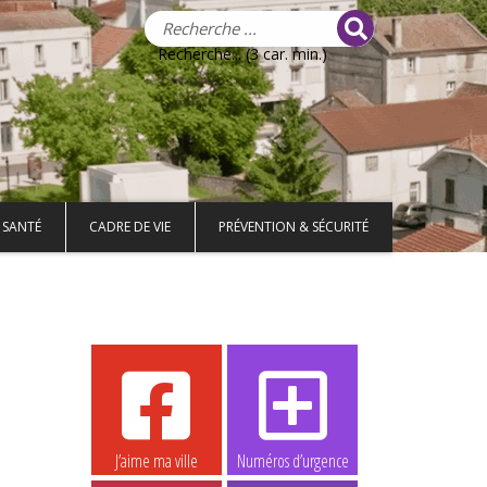
Recherche... (3 car. min.)
 SANTÉ
CADRE DE VIE
PRÉVENTION & SÉCURITÉ
J’aime ma ville
Numéros d’urgence