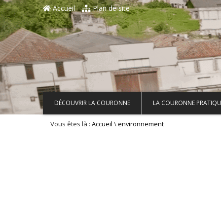
Aller au contenu principal
Accueil
Plan de site
DÉCOUVRIR LA COURONNE
LA COURONNE PRATIQU
Vous êtes là :
\
Accueil
environnement