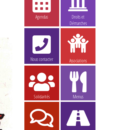
Agendas
Droits et
Démarches
Nous contacter
Associations
Solidarités
Menus