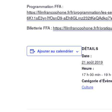
Programmation FFA :
https://filmfrancophone.fr/fr/programmation/le
6K11sE3yr-lYOsnD9-aEh8GLmz232tKeQAdkq7V
Billetterie FFA :
https://filmfrancophone.fr/fr/p
DÉTAILS
Ajouter au calendrier
Date :
21 août 2019
Heure :
17 h 00 min - 19 h
Catégorie d’Évèn
Culture