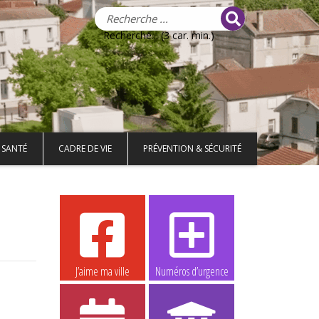
Recherche... (3 car. min.)
 SANTÉ
CADRE DE VIE
PRÉVENTION & SÉCURITÉ
J’aime ma ville
Numéros d’urgence