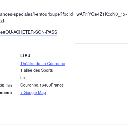
s-seances-speciales/l-entourloupe?fbclid=IwAR1YQe4Z1KccN0_1x-
xI
ratique#OU-ACHETER-SON-PASS
LIEU
Théâtre de La Couronne
1 allée des Sports
La
Couronne
,
16400
France
 00 min
ement:
+ Google Map