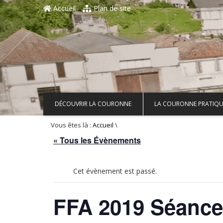
Aller au contenu principal
Accueil
Plan de site
DÉCOUVRIR LA COURONNE
LA COURONNE PRATIQU
Vous êtes là :
\
Accueil
« Tous les Évènements
Cet évènement est passé.
FFA 2019 Séance