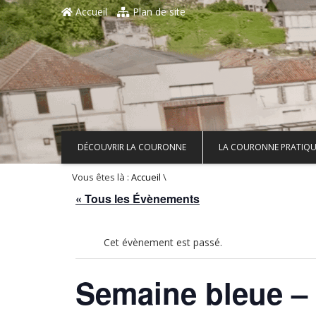
Aller au contenu principal
Accueil
Plan de site
DÉCOUVRIR LA COURONNE
LA COURONNE PRATIQU
Vous êtes là :
\
Accueil
« Tous les Évènements
Cet évènement est passé.
Semaine bleue – 