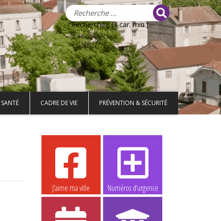
Recherche... (3 car. min.)
 SANTÉ
CADRE DE VIE
PRÉVENTION & SÉCURITÉ
J’aime ma ville
Numéros d’urgence