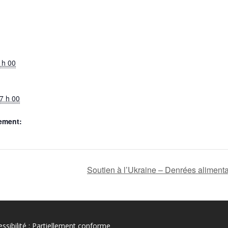
 h 00
7 h 00
ement:
Soutien à l’Ukraine – Denrées aliment
ssibilité : Partiellement conforme