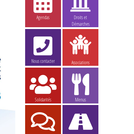
Agendas
Droits et
Démarches
Nous contacter
Associations
Solidarités
Menus