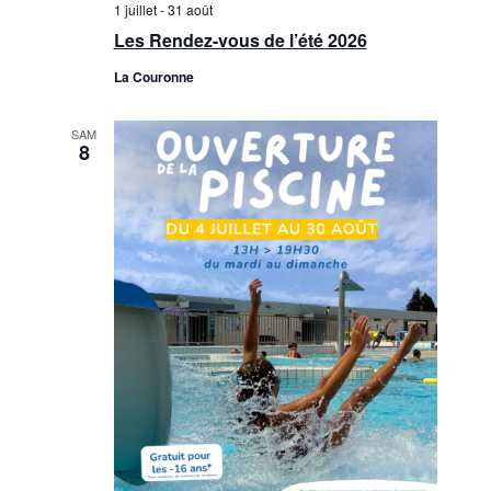
1 juillet
-
31 août
n
è
Les Rendez-vous de l’été 2026
n
s
La Couronne
e
u
m
SAM
l
8
e
t
n
a
t
t
i
o
n
s