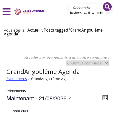
Aller au contenu principal
Recherche... (3 car. min.)
Vous êtes là :
Accueil
\
Posts tagged 'GrandAngoulême
Agenda'
Accéder aux évènements d'une autre commune :
GrandAngoulême Agenda
Évènements
GrandAngoulême Agenda
Évènements
Maintenant
 - 
21/08/2026
N
N
Liste
Sélectionnez
a
a
une
août 2026
v
date.