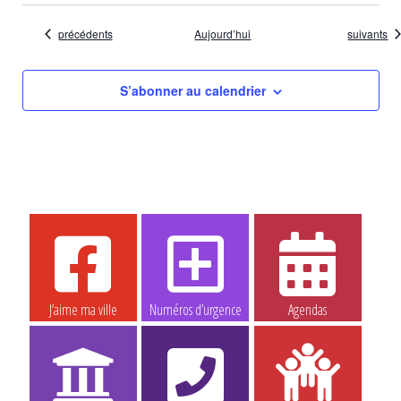
Évènements
Évènemen
précédents
Aujourd’hui
suivants
S’abonner au calendrier
J’aime ma ville
Numéros d’urgence
Agendas