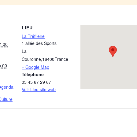
LIEU
La Tréfilerie
1 allée des Sports
h 00
La
Couronne
,
16400
France
h 00
+ Google Map
Téléphone
05 45 67 29 67
Agenda
Voir Lieu site web
ulture