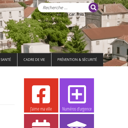
Recherche... (3 car. min.)
 SANTÉ
CADRE DE VIE
PRÉVENTION & SÉCURITÉ
J’aime ma ville
Numéros d’urgence