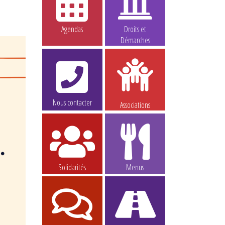
Agendas
Droits et
Démarches
Nous contacter
Associations
Solidarités
Menus