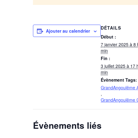
DÉTAILS
Ajouter au calendrier
Début :
7 janvier 2025 à 8 
min
Fin :
3 juillet 2025 à 17 
min
Évènement Tags:
GrandAngoulême 
,
GrandAngoulême C
Évènements liés