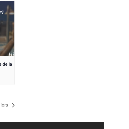
 de la
liers