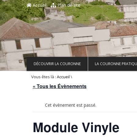
Aller au contenu principal
Accueil
Plan de site
DÉCOUVRIR LA COURONNE
LA COURONNE PRATIQU
Vous êtes là :
\
Accueil
« Tous les Évènements
Cet évènement est passé.
Module Vinyle