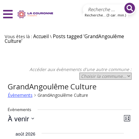
Aller au contenu principal
Recherche... (3 car. min.)
Vous êtes là :
Accueil
\
Posts tagged 'GrandAngoulême
Culture'
Accéder aux évènements d'une autre commune :
GrandAngoulême Culture
Évènements
GrandAngoulême Culture
Évènements
À venir
N
N
Liste
Sélectionnez
a
a
une
août 2026
v
date.