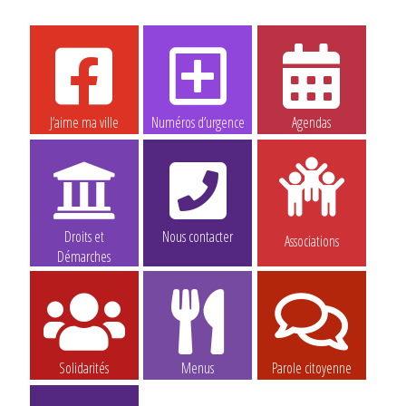
J’aime ma ville
Numéros d’urgence
Agendas
Droits et
Nous contacter
Associations
Démarches
Solidarités
Menus
Parole citoyenne