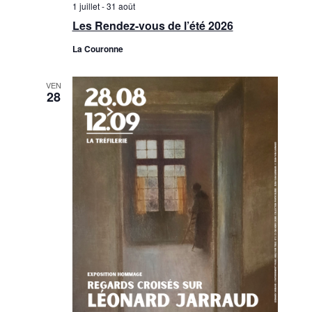
1 juillet
-
31 août
n
è
Les Rendez-vous de l’été 2026
n
s
La Couronne
e
u
m
VEN
l
28
e
t
n
a
t
t
i
o
n
s