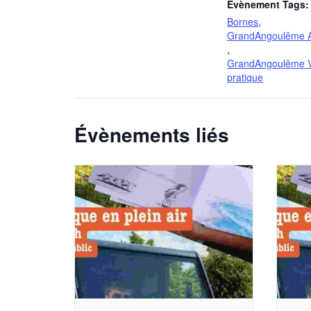
Évènement Tags:
Bornes
,
GrandAngoulême 
,
GrandAngoulême V
pratique
Évènements liés