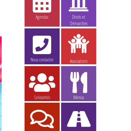
Agendas
Droits et
Démarches
Nous contacter
Associations
Solidarités
Menus