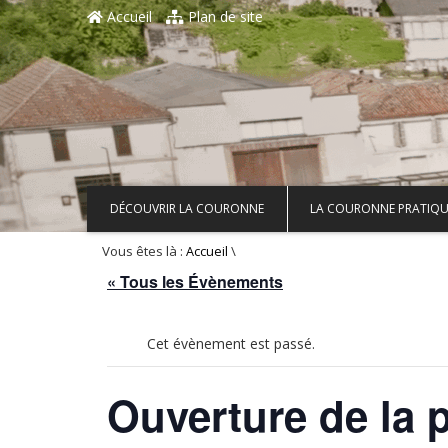
Aller au contenu principal
Accueil
Plan de site
DÉCOUVRIR LA COURONNE
LA COURONNE PRATIQU
Vous êtes là :
\
Accueil
« Tous les Évènements
Cet évènement est passé.
Ouverture de la 