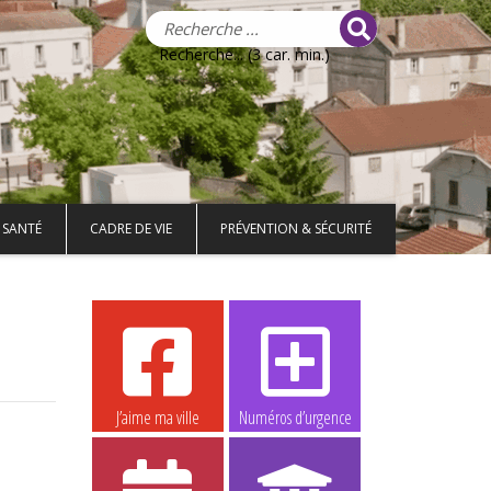
Recherche... (3 car. min.)
 SANTÉ
CADRE DE VIE
PRÉVENTION & SÉCURITÉ
J’aime ma ville
Numéros d’urgence