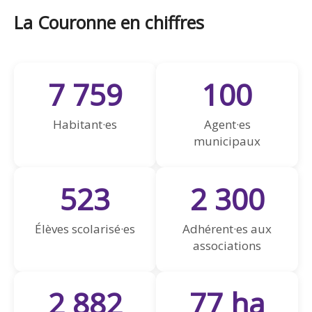
La Couronne en chiffres
7 759
100
Habitant·es
Agent·es
municipaux
523
2 300
Élèves scolarisé·es
Adhérent·es aux
associations
2 882
77 ha