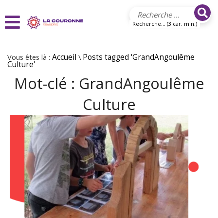
Aller au contenu principal
Recherche... (3 car. min.)
Vous êtes là :
Accueil
\
Posts tagged 'GrandAngoulême
Culture'
Mot-clé :
GrandAngoulême
Culture