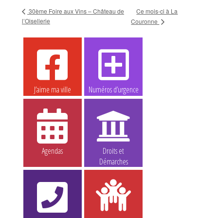
30ème Foire aux Vins – Château de
Ce mois-ci à La
l’Oisellerie
Couronne
J’aime ma ville
Numéros d’urgence
Agendas
Droits et
Démarches