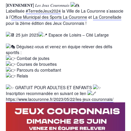
[𝐄́𝐕𝐄́𝐍𝐄𝐌𝐄𝐍𝐓] 𝐿𝑒𝑠 𝐽𝑒𝑢𝑥 𝐶𝑜𝑢𝑟𝑜𝑛𝑛𝑎𝑖𝑠
Labellisée
#TerredeJeux2024
la Ville de La Couronne s’associe
à l’
Office Municipal des Sports La Couronne
et
La Coronellade
pour la 2ème édition des Jeux Couronnais !
25 juin 2023
Espace de Loisirs – Cité Lafarge
Déguisez-vous et venez en équipe relever des défis
sportifs :
Combat de joutes
Courses de brouettes
Parcours du combattant
Relais
GRATUIT POUR ADULTES ET ENFANTS
Inscription recommandée en suivant ce lien
https://www.lacouronne.fr/2023/05/22/les-jeux-couronnais/