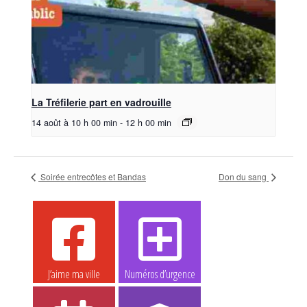
La Tréfilerie part en vadrouille
14 août à 10 h 00 min
-
12 h 00 min
Soirée entrecôtes et Bandas
Don du sang
J’aime ma ville
Numéros d’urgence