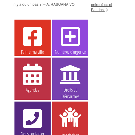
n’y a qu’un pas ?! – A. RASOANAIVO
entrecôtes et
Bandas
J’aime ma ville
Numéros d’urgence
Agendas
Droits et
Démarches
Nous contacter