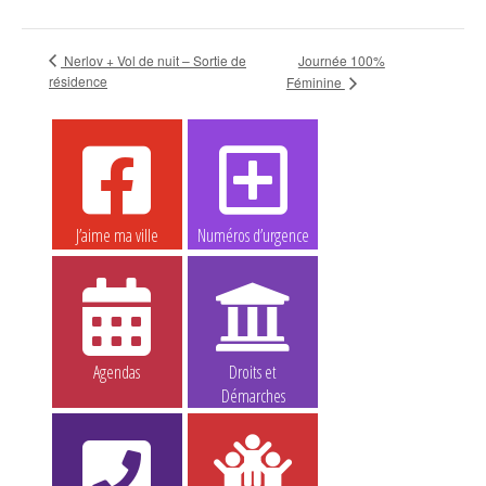
Nerlov + Vol de nuit – Sortie de
Journée 100%
résidence
Féminine
J’aime ma ville
Numéros d’urgence
Agendas
Droits et
Démarches