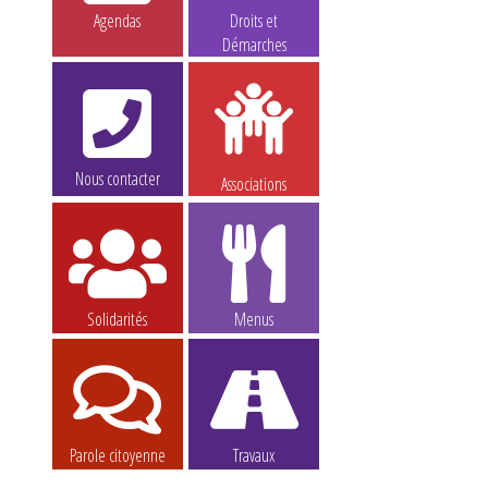
Agendas
Droits et
Démarches
Nous contacter
Associations
Solidarités
Menus
Parole citoyenne
Travaux