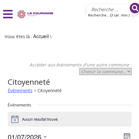
Aller au contenu principal
Recherche... (3 car. min.)
Vous êtes là :
Accueil
\
Accéder aux évènements d'une autre commune :
Citoyenneté
Évènements
Citoyenneté
Évènements
Aucun résultat trouvé.
Notice
01/07/2026
N
N