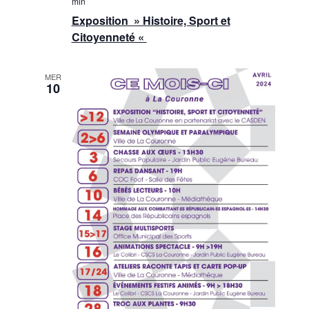
min
n
è
Exposition » Histoire, Sport et
n
Citoyenneté «
s
e
u
m
MER
10
l
e
t
n
a
t
t
i
o
n
s