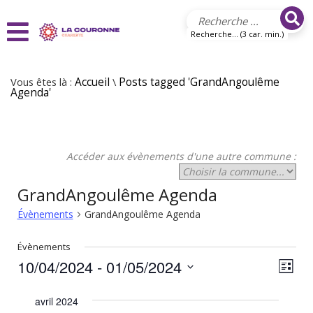
Aller au contenu principal
Recherche... (3 car. min.)
Vous êtes là :
Accueil
\
Posts tagged 'GrandAngoulême
Agenda'
Accéder aux évènements d'une autre commune :
GrandAngoulême Agenda
Évènements
GrandAngoulême Agenda
Évènements
10/04/2024
 - 
01/05/2024
N
N
Liste
Sélectionnez
a
a
une
avril 2024
v
date.