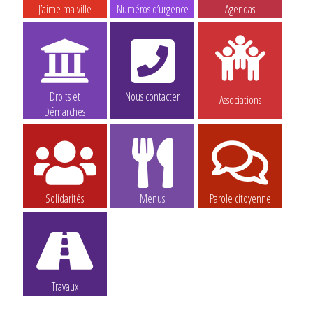
J’aime ma ville
Numéros d’urgence
Agendas
Droits et
Nous contacter
Associations
Démarches
Solidarités
Menus
Parole citoyenne
Travaux