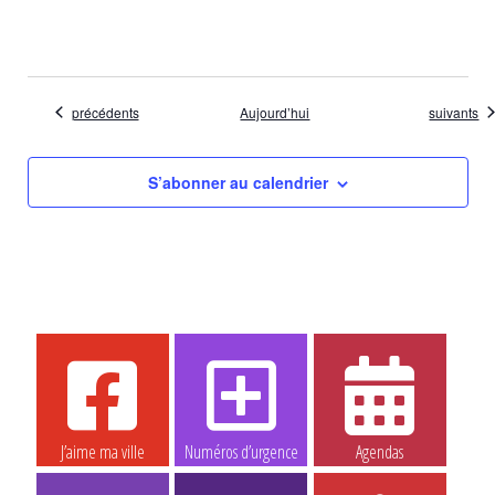
Évènements
Évènemen
précédents
Aujourd’hui
suivants
S’abonner au calendrier
J’aime ma ville
Numéros d’urgence
Agendas