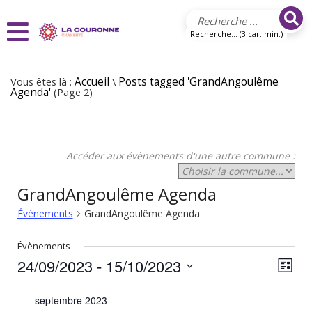
Aller au contenu principal
Recherche... (3 car. min.)
Vous êtes là :
Accueil
\
Posts tagged 'GrandAngoulême
Agenda'
(Page 2)
Accéder aux évènements d'une autre commune :
GrandAngoulême Agenda
Évènements
GrandAngoulême Agenda
Évènements
24/09/2023
 - 
15/10/2023
N
N
Liste
Sélectionnez
a
a
une
septembre 2023
v
date.