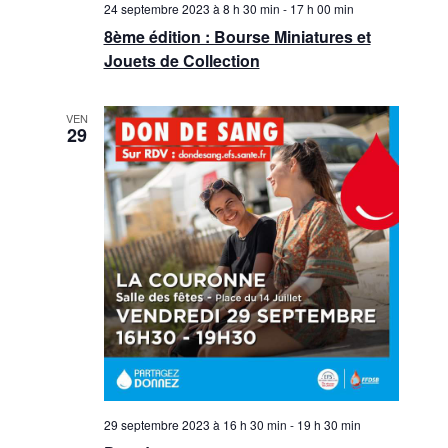
24 septembre 2023 à 8 h 30 min
-
17 h 00 min
n
è
8ème édition : Bourse Miniatures et
n
s
Jouets de Collection
e
u
m
VEN
l
29
e
t
n
a
t
t
i
o
n
s
29 septembre 2023 à 16 h 30 min
-
19 h 30 min