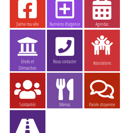
J’aime ma ville
Numéros d’urgence
Agendas
Droits et
Nous contacter
Associations
Démarches
Solidarités
Menus
Parole citoyenne