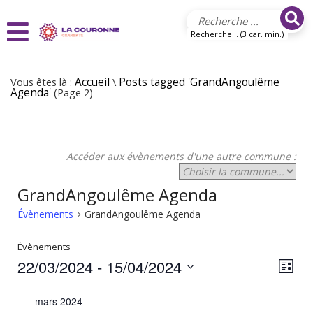
Aller au contenu principal
Recherche... (3 car. min.)
Vous êtes là :
Accueil
\
Posts tagged 'GrandAngoulême
Agenda'
(Page 2)
Accéder aux évènements d'une autre commune :
GrandAngoulême Agenda
Évènements
GrandAngoulême Agenda
Évènements
22/03/2024
 - 
15/04/2024
N
N
Liste
Sélectionnez
a
a
une
mars 2024
v
date.