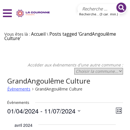
Aller au contenu principal
Recherche... (3 car. min.)
Vous êtes là :
Accueil
\
Posts tagged 'GrandAngoulême
Culture'
Accéder aux évènements d'une autre commune :
GrandAngoulême Culture
Évènements
GrandAngoulême Culture
Évènements
01/04/2024
 - 
11/07/2024
N
N
Liste
Sélectionnez
a
a
une
avril 2024
v
date.