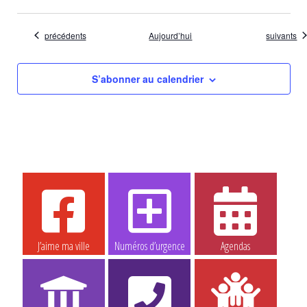
Évènements
Évènemen
précédents
Aujourd’hui
suivants
S’abonner au calendrier
J’aime ma ville
Numéros d’urgence
Agendas