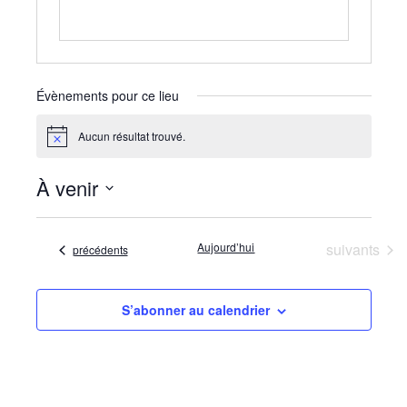
Évènements pour ce lieu
Aucun résultat trouvé.
Notice
À venir
Sélectionnez
une
date.
Évènements
Aujourd’hui
suivants
Évènements
précédents
S’abonner au calendrier