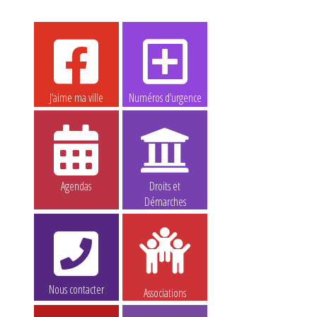
J’aime ma ville
Numéros d’urgence
Agendas
Droits et
Démarches
Nous contacter
Associations