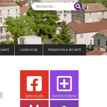
Recherche... (3 car. min.)
 SANTÉ
CADRE DE VIE
PRÉVENTION & SÉCURITÉ
J’aime ma ville
Numéros d’urgence