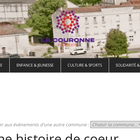
E
ENFANCE & JEUNESSE
CULTURE & SPORTS
SOLIDARITÉ &
er aux évènements d'une autre commune :
e histoire de coeur