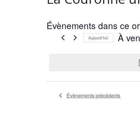
Évènements dans ce or
À ven
Aujourd’hui
Sélectionn
une
date.
Évènements
précédents