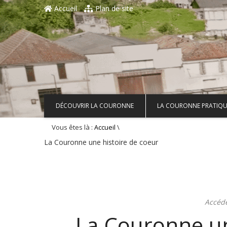
Aller au contenu principal
Accueil
Plan de site
DÉCOUVRIR LA COURONNE
LA COURONNE PRATIQU
Vous êtes là :
\
Accueil
La Couronne une histoire de coeur
Accéd
La Couronne un