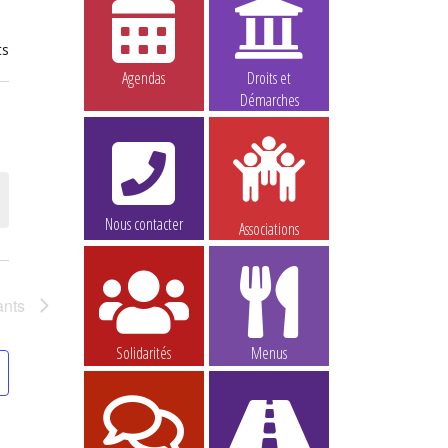
ts
Agendas
Droits et
Démarches
Nous contacter
Associations
ants
Solidarités
Menus