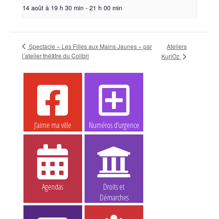
14 août à 19 h 30 min
-
21 h 00 min
Spectacle « Les Filles aux Mains Jaunes » par
Ateliers
l’atelier théâtre du Colibri
KuriOz
J’aime ma ville
Numéros d’urgence
Agendas
Droits et
Démarches