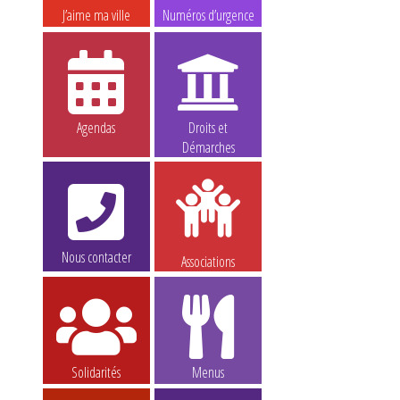
J’aime ma ville
Numéros d’urgence
Agendas
Droits et
Démarches
Nous contacter
Associations
Solidarités
Menus