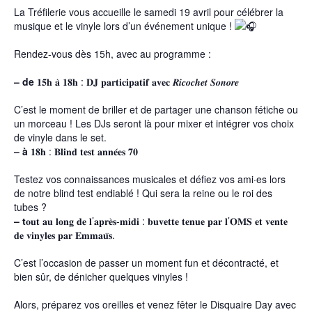
La Tréfilerie vous accueille le samedi 19 avril pour célébrer la
musique et le vinyle lors d’un événement unique !
Rendez-vous dès 15h, avec au programme :
– de
𝟏𝟓𝐡 𝐚̀ 𝟏𝟖𝐡 : 𝐃𝐉 𝐩𝐚𝐫𝐭𝐢𝐜𝐢𝐩𝐚𝐭𝐢𝐟 𝐚𝐯𝐞𝐜 𝑹𝒊𝒄𝒐𝒄𝒉𝒆𝒕 𝑺𝒐𝒏𝒐𝒓𝒆
C’est le moment de briller et de partager une chanson fétiche ou
un morceau ! Les DJs seront là pour mixer et intégrer vos choix
de vinyle dans le set.
– à
𝟏𝟖𝐡 : 𝐁𝐥𝐢𝐧𝐝 𝐭𝐞𝐬𝐭 𝐚𝐧𝐧𝐞́𝐞𝐬 𝟕𝟎
Testez vos connaissances musicales et défiez vos ami·es lors
de notre blind test endiablé ! Qui sera la reine ou le roi des
tubes ?
– t
𝐨𝐮𝐭 𝐚𝐮 𝐥𝐨𝐧𝐠 𝐝𝐞 𝐥’𝐚𝐩𝐫𝐞̀𝐬-𝐦𝐢𝐝𝐢 : 𝐛𝐮𝐯𝐞𝐭𝐭𝐞 𝐭𝐞𝐧𝐮𝐞 𝐩𝐚𝐫 𝐥’𝐎𝐌𝐒 𝐞𝐭 𝐯𝐞𝐧𝐭𝐞
𝐝𝐞 𝐯𝐢𝐧𝐲𝐥𝐞𝐬 𝐩𝐚𝐫 𝐄𝐦𝐦𝐚𝐮̈𝐬.
C’est l’occasion de passer un moment fun et décontracté, et
bien sûr, de dénicher quelques vinyles !
Alors, préparez vos oreilles et venez fêter le Disquaire Day avec