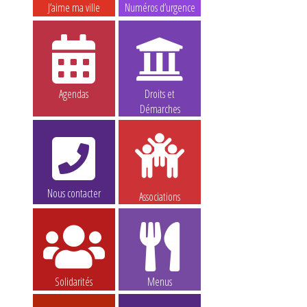
J’aime ma ville
Numéros d’urgence
Agendas
Droits et
Démarches
Nous contacter
Associations
Solidarités
Menus