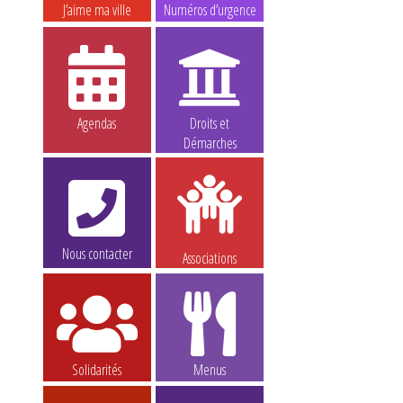
J’aime ma ville
Numéros d’urgence
Agendas
Droits et
Démarches
Nous contacter
Associations
Solidarités
Menus