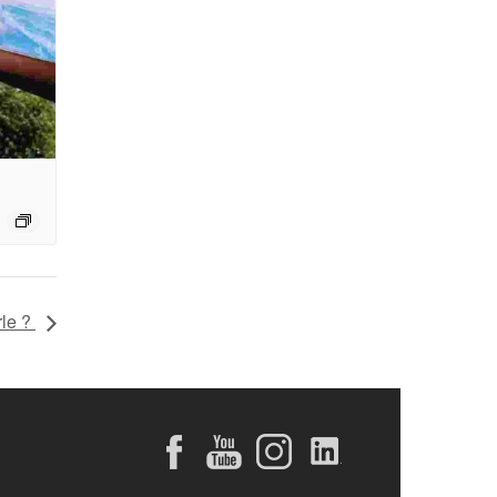
rle ?