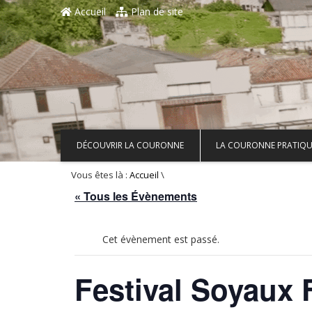
Aller au contenu principal
Accueil
Plan de site
DÉCOUVRIR LA COURONNE
LA COURONNE PRATIQU
Vous êtes là :
\
Accueil
« Tous les Évènements
Cet évènement est passé.
Festival Soyaux 