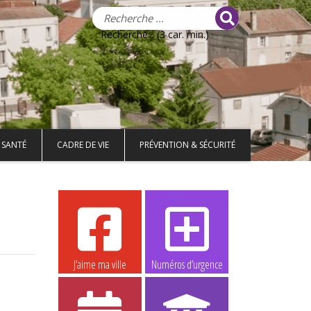
Recherche... (3 car. min.)
 SANTÉ
CADRE DE VIE
PRÉVENTION & SÉCURITÉ
J’aime ma ville
Numéros d’urgence