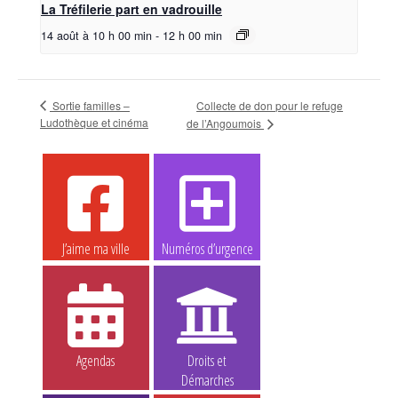
La Tréfilerie part en vadrouille
14 août à 10 h 00 min
-
12 h 00 min
Sortie familles –
Collecte de don pour le refuge
Ludothèque et cinéma
de l’Angoumois
J’aime ma ville
Numéros d’urgence
Agendas
Droits et
Démarches