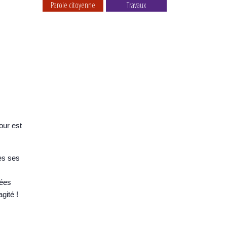
Parole citoyenne
Travaux
our est
tes ses
gées
gité !