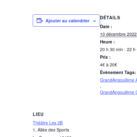
DÉTAILS
Ajouter au calendrier
Date :
10 décembre 2022
Heure :
20 h 30 min - 22 h
Prix :
4€ à 20€
Évènement Tags:
GrandAngoulême 
,
GrandAngoulême C
LIEU
Théâtre Les 2B
1, Allée des Sports