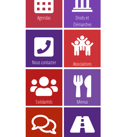
Agendas
Droits et
Démarches
Nous contacter
Associations
Solidarités
Menus