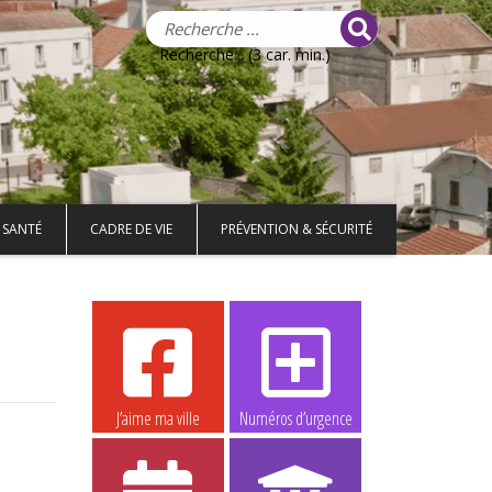
Recherche... (3 car. min.)
 SANTÉ
CADRE DE VIE
PRÉVENTION & SÉCURITÉ
J’aime ma ville
Numéros d’urgence