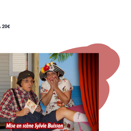
À 20€