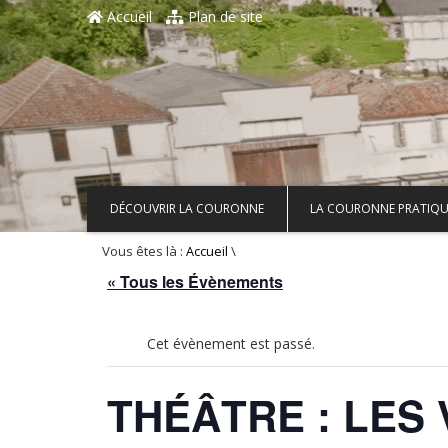
Aller au contenu principal
Accueil
Plan de site
DÉCOUVRIR LA COURONNE
LA COURONNE PRATIQU
Vous êtes là :
\
Accueil
« Tous les Évènements
Cet évènement est passé.
THÉÂTRE : LES V