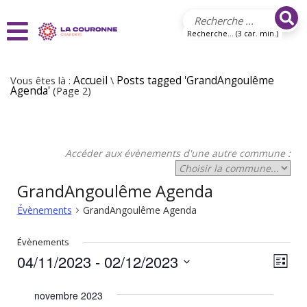
Aller au contenu principal
Recherche... (3 car. min.)
Vous êtes là :
Accueil
\
Posts tagged 'GrandAngoulême
Agenda'
(Page 2)
Accéder aux évènements d'une autre commune :
GrandAngoulême Agenda
Évènements
GrandAngoulême Agenda
Évènements
04/11/2023
 - 
02/12/2023
N
N
Liste
Sélectionnez
a
a
une
novembre 2023
v
date.