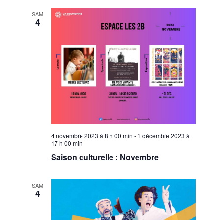
v
i
SAM
i
4
g
g
a
a
t
i
t
o
i
n
o
d
n
e
4 novembre 2023 à 8 h 00 min
-
1 décembre 2023 à
p
v
17 h 00 min
Saison culturelle : Novembre
u
a
e
r
SAM
s
4
c
É
o
v