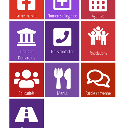
J’aime ma ville
Numéros d’urgence
Agendas
Droits et
Nous contacter
Associations
Démarches
Solidarités
Menus
Parole citoyenne