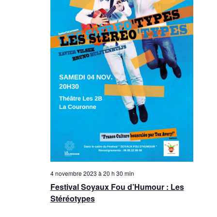
n
è
n
s
e
u
m
l
e
t
n
a
t
t
i
o
n
4 novembre 2023 à 20 h 30 min
s
Festival Soyaux Fou d’Humour : Les
Stéréotypes