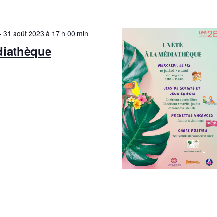
i
o
-
31 août 2023 à 17 h 00 min
n
diathèque
s