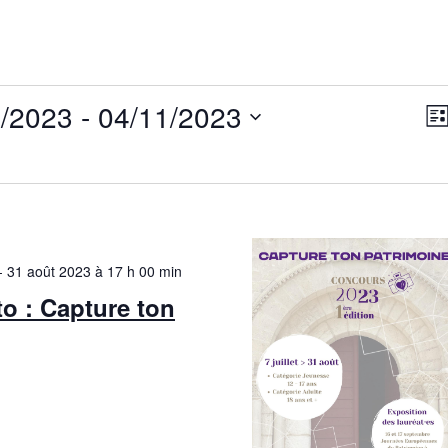
8/2023
 - 
04/11/2023
N
Lis
a
a
ez
v
v
i
i
g
g
a
-
31 août 2023 à 17 h 00 min
a
t
o : Capture ton
i
t
o
i
o
n
e