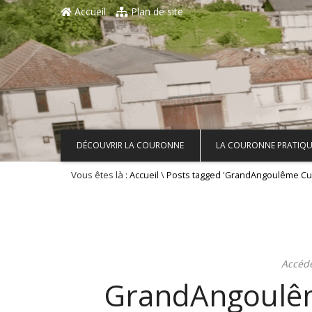
Aller au contenu principal
Accueil
Plan de site
DÉCOUVRIR LA COURONNE
LA COURONNE PRATIQU
Vous êtes là :
\
Accueil
Posts tagged 'GrandAngoulême Cul
Accéd
GrandAngoulêm