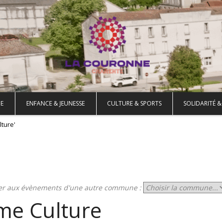
E
ENFANCE & JEUNESSE
CULTURE & SPORTS
SOLIDARITÉ &
ture'
er aux évènements d'une autre commune :
e Culture