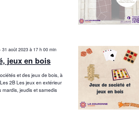
p
v
a
e
r
s
c
É
-
31 août 2023 à 17 h 00 min
o
v
é, jeux en bois
n
è
s
ciétés et des jeux de bois, à
e
Les 2B Les jeux en extérieur
u
es mardis, jeudis et samedis
l
e
t
a
t
t