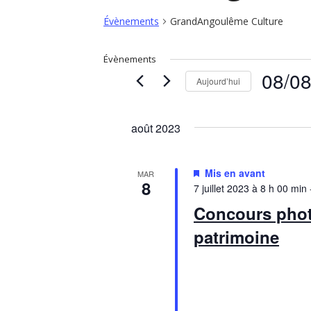
Évènements
GrandAngoulême Culture
Évènements
08/0
Aujourd’hui
Sélectionn
une
août 2023
date.
Mis en avant
MAR
8
7 juillet 2023 à 8 h 00 min
Concours phot
patrimoine