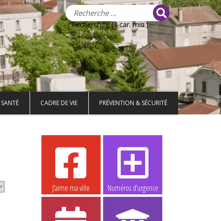
Recherche... (3 car. min.)
 SANTÉ
CADRE DE VIE
PRÉVENTION & SÉCURITÉ
J’aime ma ville
Numéros d’urgence