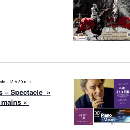
min
-
18 h 30 min
s – Spectacle »
e mains «